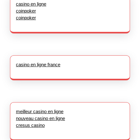
casino en ligne
coinpoker
coinpoker
casino en ligne france
meilleur casino en ligne
nouveau casino en ligne
cresus casino