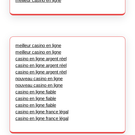
meilleur casino en ligne
meilleur casino en ligne
meilleur casino en ligne
casino en ligne argent réel
casino en ligne argent réel
casino en ligne argent réel
nouveau casino en ligne
nouveau casino en ligne
casino en ligne fiable
casino en ligne fiable
casino en ligne fiable
casino en ligne france légal
casino en ligne france légal