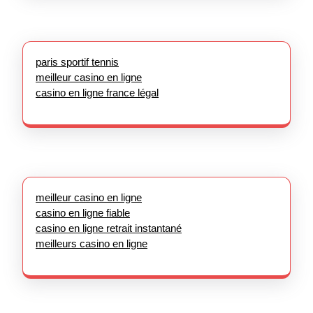
paris sportif tennis
meilleur casino en ligne
casino en ligne france légal
meilleur casino en ligne
casino en ligne fiable
casino en ligne retrait instantané
meilleurs casino en ligne