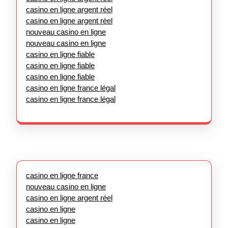
casino en ligne argent réel
casino en ligne argent réel
nouveau casino en ligne
nouveau casino en ligne
casino en ligne fiable
casino en ligne fiable
casino en ligne fiable
casino en ligne france légal
casino en ligne france légal
casino en ligne france
nouveau casino en ligne
casino en ligne argent réel
casino en ligne
casino en ligne