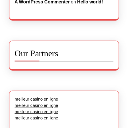
A WordPress Commenter
on
Hello world!
Our Partners
meilleur casino en ligne
meilleur casino en ligne
meilleur casino en ligne
meilleur casino en ligne