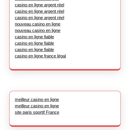
casino en ligne argent réel
casino en ligne argent réel
casino en ligne argent réel
nouveau casino en ligne
nouveau casino en ligne
casino en ligne fiable
casino en ligne fiable
casino en ligne fiable
casino en ligne france légal
meilleur casino en ligne
meilleur casino en ligne
site paris sportif France