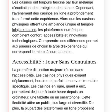
Les casinos ont toujours fasciné par leur mélange
sous
d’excitation, de stratégie et de chance. Cependant,
modernes
l’avènement des casinos en ligne a profondément
variées
transformé cette expérience. Alors que les casinos
physiques offrent une ambiance unique et tangible
lolajack casino
, les plateformes numériques
combinent confort, accessibilité et innovations
technologiques. Comprendre ces différences permet
aux joueurs de choisir le type d’expérience qui
correspond le mieux à leurs attentes.
Accessibilité : Jouer Sans Contraintes
La première distinction majeure réside dans
l’accessibilité. Les casinos physiques exigent
déplacement, horaires et parfois tenue vestimentaire
spécifique. Les casinos en ligne, quant à eux,
permettent de jouer à toute heure depuis un
ordinateur, une tablette ou un smartphone. Cette
flexibilité attire un public plus large et diversifié. De
plus, la plupart des plateformes en ligne proposent