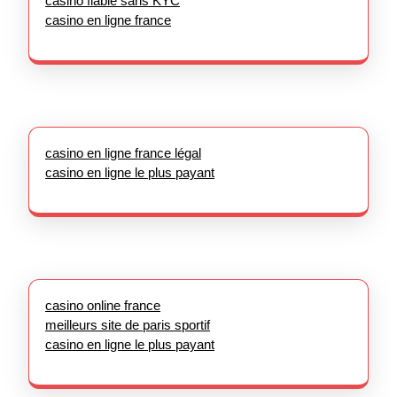
casino fiable sans KYC
casino en ligne france
casino en ligne france légal
casino en ligne le plus payant
casino online france
meilleurs site de paris sportif
casino en ligne le plus payant