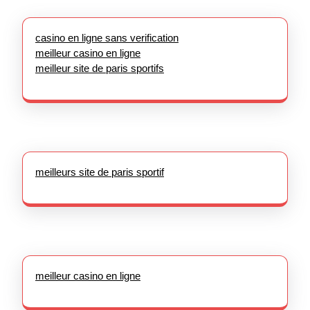
casino en ligne sans verification
meilleur casino en ligne
meilleur site de paris sportifs
meilleurs site de paris sportif
meilleur casino en ligne