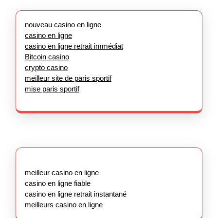
nouveau casino en ligne
casino en ligne
casino en ligne retrait immédiat
Bitcoin casino
crypto casino
meilleur site de paris sportif
mise paris sportif
meilleur casino en ligne
casino en ligne fiable
casino en ligne retrait instantané
meilleurs casino en ligne