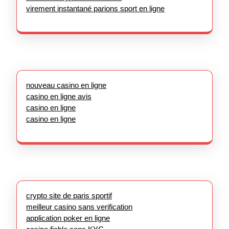
virement instantané parions sport en ligne
nouveau casino en ligne
casino en ligne avis
casino en ligne
casino en ligne
crypto site de paris sportif
meilleur casino sans verification
application poker en ligne