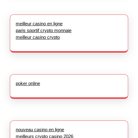
meilleur casino en ligne
paris sportif crypto monnaie
meilleur casino crypto
poker online
nouveau casino en ligne
meilleurs crypto casino 2026