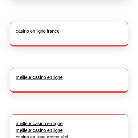
casino en ligne france
meilleur casino en ligne
meilleur casino en ligne
meilleur casino en ligne
casino en ligne argent réel