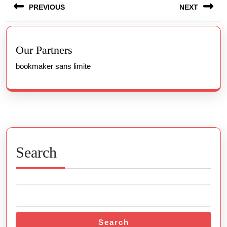
PREVIOUS
NEXT
navigation
Previous
Next
post:
post:
Our Partners
bookmaker sans limite
Search
Search