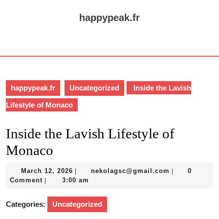
Skip
to
happypeak.fr
content
Skip
Open
to
Button
content
happypeak.fr
Uncategorized
Inside the Lavish
Lifestyle of Monaco
Inside the Lavish Lifestyle of
Monaco
March
nekolagsc@gm
March 12, 2026
nekolagsc@gmail.com
0
|
|
12,
Comment
3:00 am
|
2026
Categories:
Uncategorized